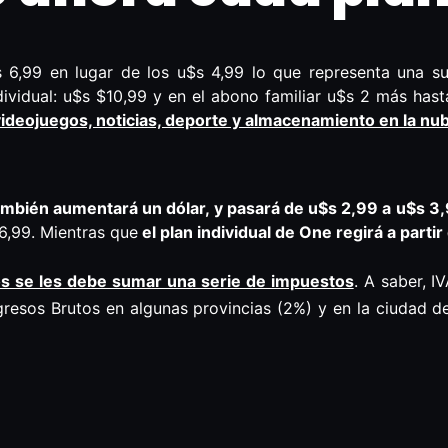
6,99 en lugar de los u$s 4,99 lo que representa una s
ividual: u$s $10,99 y en el abono familiar u$s 2 más hast
 videojuegos, noticias, deporte y almacenamiento en la nu
ambién aumentará un dólar, y pasará de u$s 2,99 a
u$s 3
6,99. Mientras que
el plan individual de
One
regirá a parti
os se les debe sumar una serie de impuestos
. A saber, I
gresos Brutos en algunas provincias (2%) y en la ciudad 