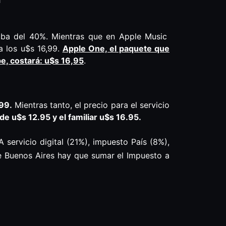
uba del 40%. Mientras que en Apple Music
a los u$s 16,99.
Apple One, el paquete que
be, costará: u$s 16,95
.
,99
.
Mientras tanto, el precio para el servicio
r de u$s 12.95
y el familiar u$s 16.95.
VA servicio digital (21%), impuesto País (8%),
de Buenos Aires hay que sumar el Impuesto a