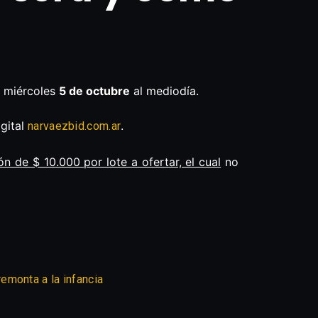
l miércoles
5 de octubre
al mediodía.
igital
.
narvaezbid.com.ar
ón de $ 10.000 por lote a ofertar, el cual
no
emonta a la infancia