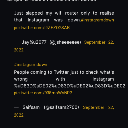
Just slapped my wifi router only to realise
that Instagram was down.
#instagramdown
pic.twitter.com/i9ZEZO2SAB
— Jay%u2077 (@jsheeeeeee)
September 22,
2022
#instagramdown
People coming to Twitter just to check what's
wrong with Instagram
%uD83D%uDE02%uD83D%uDE02%uD83D%uDE02
pic.twitter.com/938moWsNP2
— Saifsam (@saifsam2700)
September 22,
2022