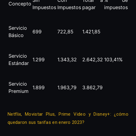
Sin
Con
Total a
% de
Concepto
Impuestos
Impuestos
pagar
impuestos
Servicio
699
722,85
1.421,85
Básico
Servicio
1.299
1.343,32
2.642,32
103,41%
Estándar
Servicio
1.899
1.963,79
3.862,79
Premium
Netflix, Movistar Plus, Prime Video y Disney+: ¿cómo
quedaron sus tarifas en enero 2023?