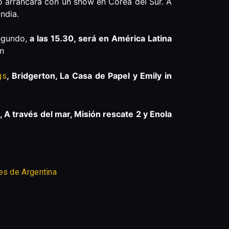
to arrancará con un show en Corea del Sur. A
ndia.
egundo,
a las 15.30, será en América Latina
ón
, Bridgerton, La Casa de Papel y Emily in
gs
, A través del mar, Misión rescate 2 y Enola
es de Argentina