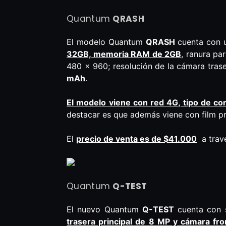
Quantum
QRASH
El modelo Quantum
QRASH
cuenta con u
32GB, memoria RAM de 2GB
, ranura pa
480 x 960; resolución de la cámara trase
mAh
.
El modelo viene con red 4G, tipo de c
destacar es que además viene con film pr
El
precio de venta es de $41.000
a travé
Quantum
Q-TEST
El nuevo Quantum
Q-TEST
cuenta con s
trasera principal de 8 MP y cámara fr