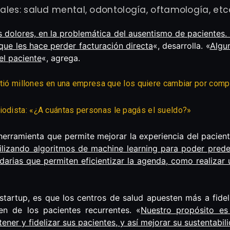
ales: salud mental, odontología, oftamología, etc
 dolores, en la problemática del ausentismo de pacientes. 
que les hace perder facturación directa
«, desarrolla. «
Algu
el paciente
«, agrega.
virtió millones en una empresa que los quiere cambiar por comp
iodista: «¿A cuántas personas le pagás el sueldo?»
herramienta que permite mejorar la experiencia del pacient
ilizando algoritmos de machine learning para poder prede
arias que permiten eficientizar la agenda, como realizar 
startup, es que los centros de salud apuesten más a fidel
n de los pacientes recurrentes. «
Nuestro propósito es
ener y fidelizar sus pacientes, y así mejorar su sustentabi