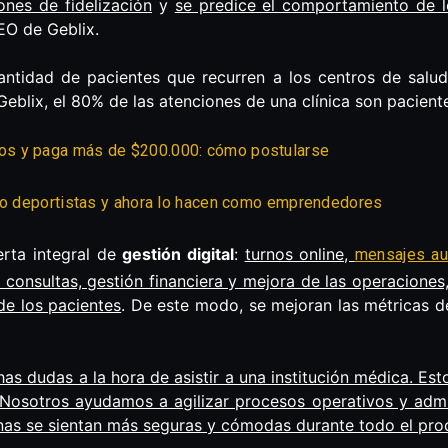
ones de fidelización
y
se predice el comportamiento de l
CEO de Geblix.
antidad de pacientes que recurren a los centros de salu
 Geblix, el 80% de las atenciones de una clínica son pacient
os y paga más de $200.000: cómo postularse
omo deportistas y ahora lo hacen como emprendedores
erta integral de
gestión digital
:
turnos online,
mensajes au
eo consultas, gestión financiera y mejora de las operaciones,
de los pacientes
. De este modo, se mejoran las métricas d
s dudas a la hora de asistir a una institución médica. Es
. Nosotros ayudamos a agilizar procesos operativos y adm
nas se sientan más seguras y cómodas durante todo el pro