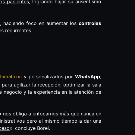
os pacientes
, logrando bajar su ausentismo
d, haciendo foco en aumentar los
controles
es recurrentes.
y personalizados por
WhatsApp
,
tomáticos
 para agilizar la recepción, optimizar la sala
e negocio y la experiencia en la atención de
to nos obliga a enfocarnos más que nunca en
inistrativos pero al mismo tiempo a dar una
ceso
«, concluye Borel.