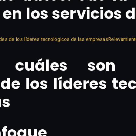
 en los servicios d
Relevamient
: cuáles son 
de los líderes te
as
nfoque