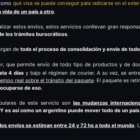
s como
qué visa se puede conseguir para radicarse en el exter
vida de un país a otro
.
ealizar estos envíos, estos servicios conllevan gran respon
de los trámites burocráticos
.
cargan de
todo el proceso de consolidación y envío de todo
r, que permite envío de todo tipo de productos y de 
e
sta 4 días
y bajo el régimen de courier. A su vez, se ent
iempo real sobre el tránsito del paquete
. El paquete es ret
e ocuparse de eso.
ulares de este servicio son
las mudanzas internacion
. Y es así como un argentino puede mover todo de un país 
los envíos se estiman entre 24 y 72 hs a todo el mundo
. 