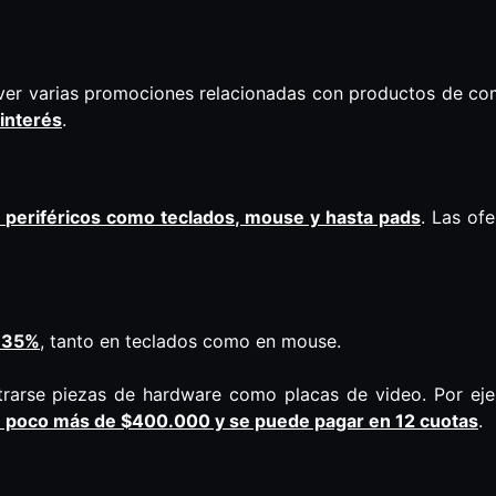
n ver varias promociones relacionadas con productos de c
 interés
.
e periféricos como teclados, mouse y hasta pads
. Las of
l 35%
, tanto en teclados como en mouse.
trarse piezas de hardware como placas de video. Por ej
 poco más de $400.000 y se puede pagar en 12 cuotas
.