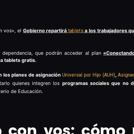
n vos», el
Gobierno repartirá
a los trabajadores q
tablets
e dependencia, que podrán acceder al plan
«Conectand
a tablets gratis.
n los planes de asignación
,
Universal por Hijo (AUH)
Asigna
tarlo quienes integren los
programas sociales que no 
sterio de Educación.
 con vos: cómo p