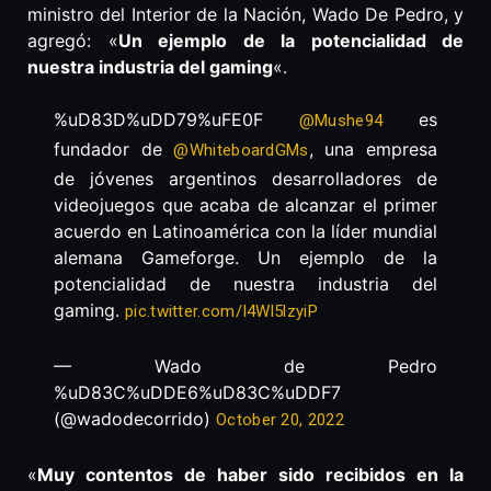
ministro del Interior de la Nación, Wado De Pedro, y
agregó: «
Un ejemplo de la potencialidad de
nuestra industria del gaming
«.
%uD83D%uDD79%uFE0F
es
@Mushe94
fundador de
, una empresa
@WhiteboardGMs
de jóvenes argentinos desarrolladores de
videojuegos que acaba de alcanzar el primer
acuerdo en Latinoamérica con la líder mundial
alemana Gameforge. Un ejemplo de la
potencialidad de nuestra industria del
gaming.
pic.twitter.com/I4Wl5lzyiP
— Wado de Pedro
%uD83C%uDDE6%uD83C%uDDF7
(@wadodecorrido)
October 20, 2022
«
Muy contentos de haber sido recibidos en la