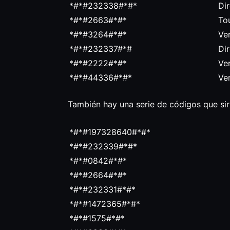
*#*#232338#*#*
Di
*#*#2663#*#*
To
*#*#3264#*#*
Ve
*#*#232337#*#
Di
*#*#2222#*#*
Ve
*#*#44336#*#*
Ve
También hay una serie de códigos que sirv
*#*#197328640#*#*
*#*#232339#*#*
*#*#0842#*#*
*#*#2664#*#*
*#*#232331#*#*
*#*#1472365#*#*
*#*#1575#*#*