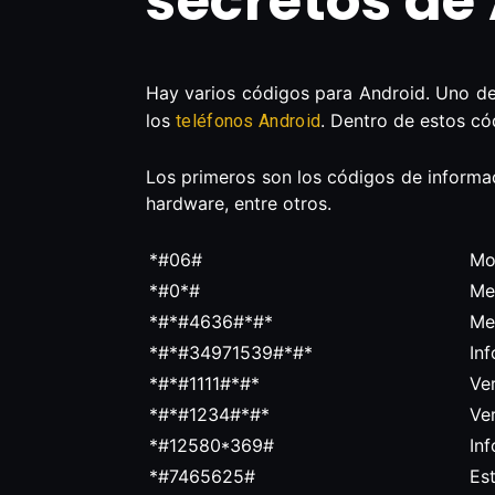
secretos de
Hay varios códigos para Android. Uno de
los
. Dentro de estos có
teléfonos Android
Los primeros son los códigos de informac
hardware, entre otros.
*#06#
Mos
*#0*#
Me
*#*#4636#*#*
Me
*#*#34971539#*#*
In
*#*#1111#*#*
Ve
*#*#1234#*#*
Ve
*#12580*369#
In
*#7465625#
Es