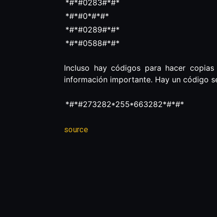
*#*#0283#*#*
*#*#0*#*#*
*#*#0289#*#*
*#*#0588#*#*
Incluso hay códigos para hacer copias
información importante. Hay un código se
*#*#273282*255*663282*#*#*
source