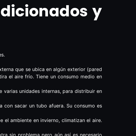
ndicionados y
es.
xterna que se ubica en algún exterior (pared
 tira el aire frío. Tiene un consumo medio en
 varias unidades internas, para distribuir en
za con sacar un tubo afuera. Su consumo es
 el ambiente en invierno, climatizan el aire.
tra sin problema pero aún así es necesario